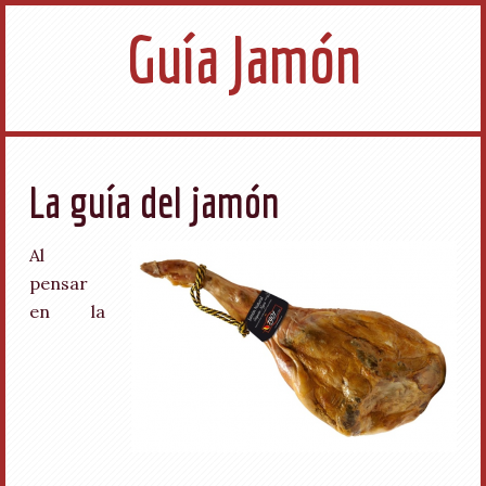
Guía Jamón
La guía del jamón
Al
pensar
en la