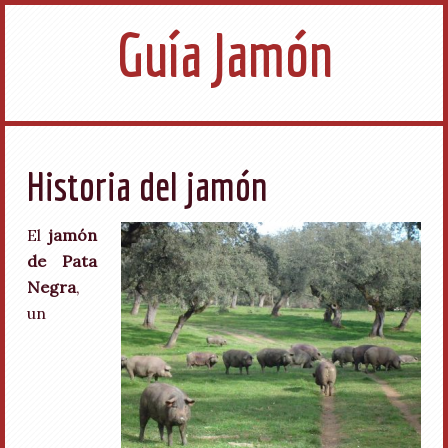
Guía Jamón
Historia del jamón
El
jamón
de Pata
Negra
,
un