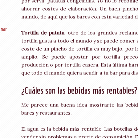
por servir patatas congeladas. Yo no lo recomi
ahorrar costes de elaboración. Un buen pincho
mundo, de aquí que los bares con esta variedad d
inar
Tortilla de patata
: otro de los grandes reclam
tortilla gusta a todo el mundo y se puede comer 
coste de un pincho de tortilla es muy bajo, por 
amplio. Se puede apostar por tortilla preco
producción o por tortilla casera. Esta última ha
que todo el mundo quiera acudir a tu bar para disf
¿Cuáles son las bebidas más rentables?
Me parece una buena idea mostrarte las bebid
bares y restaurantes.
El agua es la bebida más rentable. Las botellas
vender sin problemas a precio de consumición. E