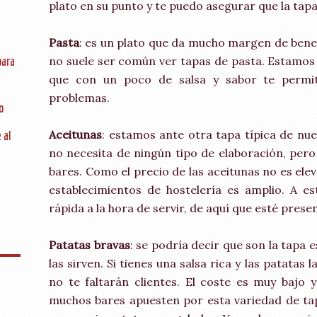
plato en su punto y te puedo asegurar que la tapa
Pasta
: es un plato que da mucho margen de benefi
no suele ser común ver tapas de pasta. Estamos
para
que con un poco de salsa y sabor te permiti
problemas.
o
Aceitunas
: estamos ante otra tapa típica de nu
 al
no necesita de ningún tipo de elaboración, per
bares. Como el precio de las aceitunas no es ele
establecimientos de hostelería es amplio. A 
rápida a la hora de servir, de aquí que esté prese
Patatas bravas
: se podría decir que son la tapa 
las sirven. Si tienes una salsa rica y las patatas
no te faltarán clientes. El coste es muy bajo y
muchos bares apuesten por esta variedad de tap